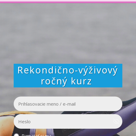
Rekondično-výživový
ročný kurz
Pamätať si ma