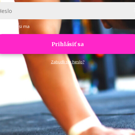
Pamätať si ma
Prihlásiť sa
Zabudli ste heslo?