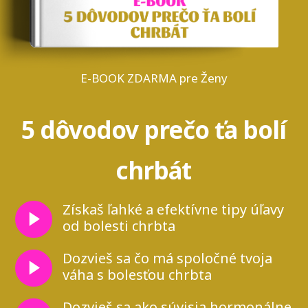
E-BOOK ZDARMA pre Ženy
5 dôvodov prečo ťa bolí
chrbát
Získaš ľahké a efektívne tipy úľavy
od bolesti chrbta
Dozvieš sa čo má spoločné tvoja
váha s bolesťou chrbta
Dozvieš sa ako súvisia hormonálne