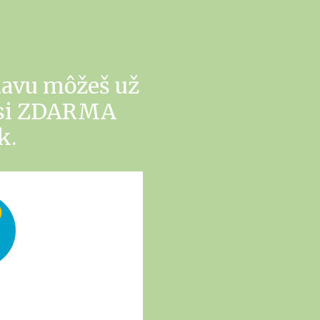
navu môžeš už
i si ZDARMA
k.